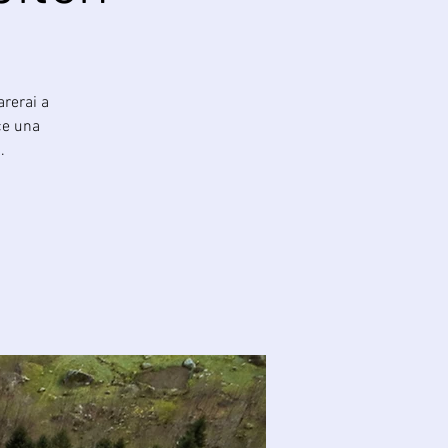
arerai a
ce una
.