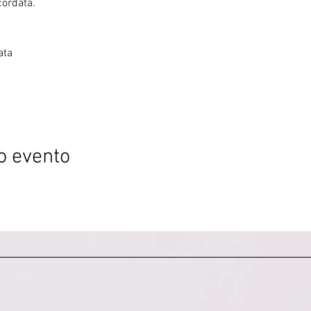
cordata.
ata
o evento