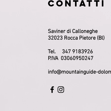
CONTATTI
Saviner di Calloneghe
32023 Rocca Pietore (Bl)
Tel. 347 9183926
P.IVA 03060950247
info@mountainguide-dolom