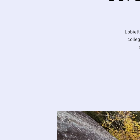
L'obiet
colle