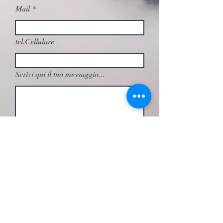
Mail
tel.Cellulare
Scrivi qui il tuo messaggio...
A quale attività sei interessato/a?
Invia