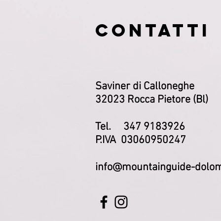
CONTATTI
Saviner di Calloneghe
32023 Rocca Pietore (Bl)
Tel. 347 9183926
P.IVA 03060950247
info@mountainguide-dolom