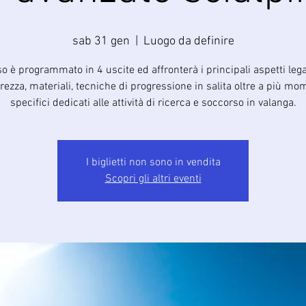
sab 31 gen
  |  
Luogo da definire
so è programmato in 4 uscite ed affronterà i principali aspetti lega
rezza, materiali, tecniche di progressione in salita oltre a più mo
specifici dedicati alle attività di ricerca e soccorso in valanga.
I biglietti non sono in vendita
Scopri gli altri eventi