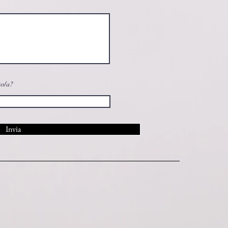
to/a?
Invia