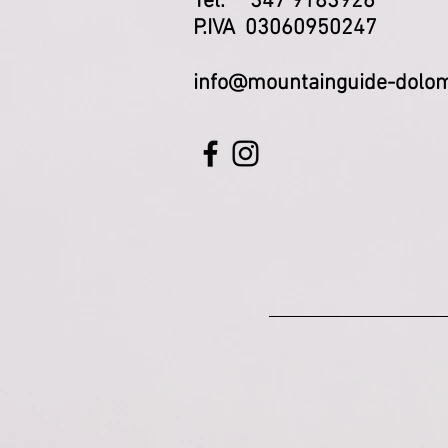
Tel. 347 9183926
P.IVA 03060950247
info@mountainguide-dolom