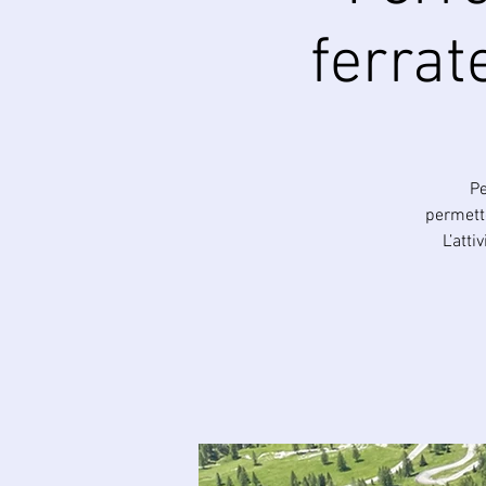
ferrat
Pe
permette
L’atti