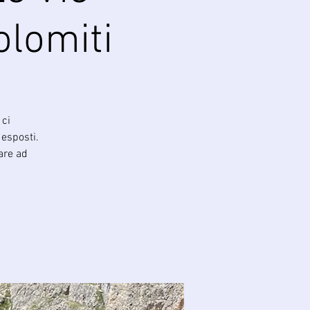
olomiti
 ci
 esposti.
rare ad