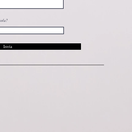
to/a?
Invia