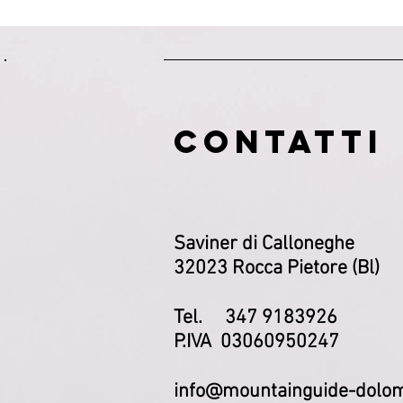
CONTATTI
Saviner di Calloneghe
32023 Rocca Pietore (Bl)
Tel. 347 9183926
P.IVA 03060950247
info@mountainguide-dolom