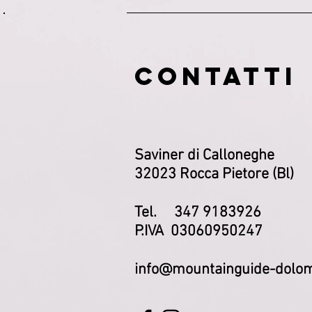
CONTATTI
Saviner di Calloneghe
32023 Rocca Pietore (Bl)
Tel. 347 9183926
P.IVA 03060950247
info@mountainguide-dolom