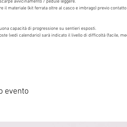
e scarpe avvicinamento / pedule leggere.
e il materiale (kit ferrata oltre al casco e imbrago) previo contatt
uona capacità di progressione su sentieri esposti.

te (vedi calendario) sarà indicato il livello di difficoltà (facile, med
o evento