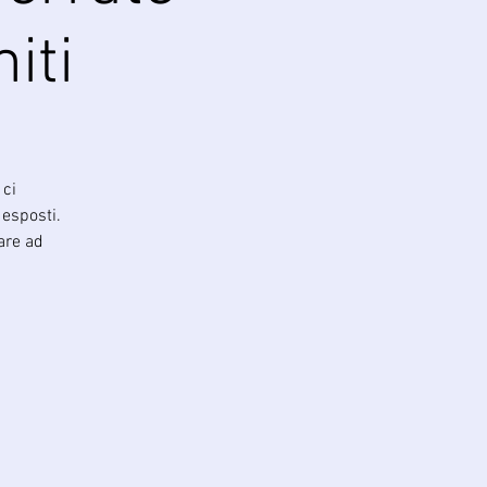
iti
 ci
 esposti.
rare ad