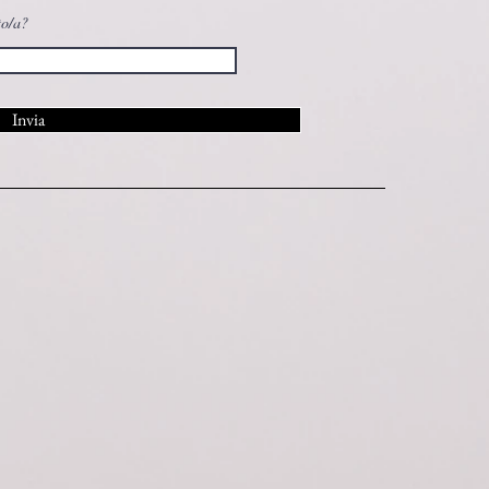
to/a?
Invia