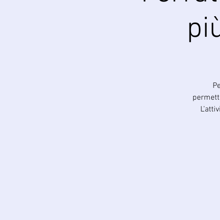
pi
Pe
permette
L’atti