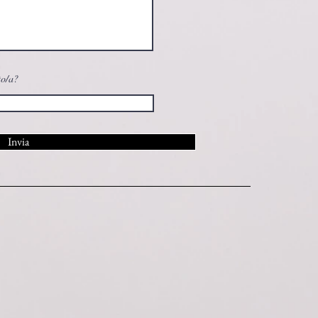
to/a?
Invia