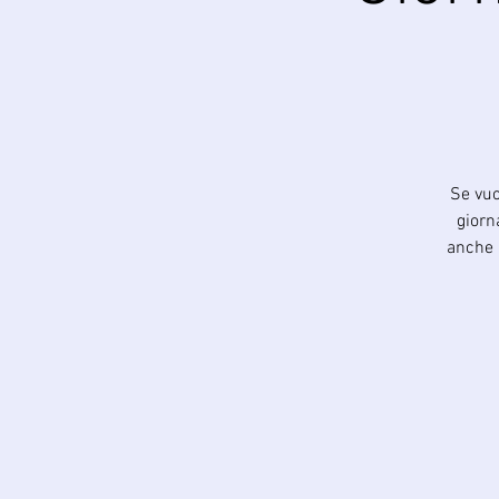
Se vuo
giorn
anche a