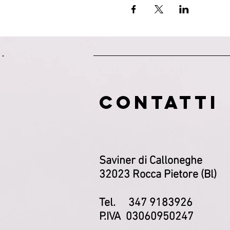
CONTATTI
Saviner di Calloneghe
32023 Rocca Pietore (Bl)
Tel. 347 9183926
P.IVA 03060950247