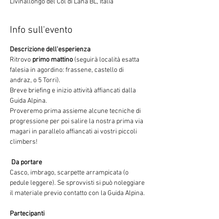
Livinallongo del Col di Lana BL, Italia
Info sull'evento
Ritrovo
 primo mattino
 (seguirà località esatta 
falesia in agordino: frassene, castello di 
andraz, o 5 Torri).
Breve briefing e inizio attività affiancati dalla 
Guida Alpina.
Proveremo prima assieme alcune tecniche di 
progressione per poi salire la nostra prima via 
magari in parallelo affiancati ai vostri piccoli 
climbers!
 Da portare 
Casco, imbrago, scarpette arrampicata (o 
pedule leggere). Se sprovvisti si può noleggiare 
il materiale previo contatto con la Guida Alpina.
Partecipanti