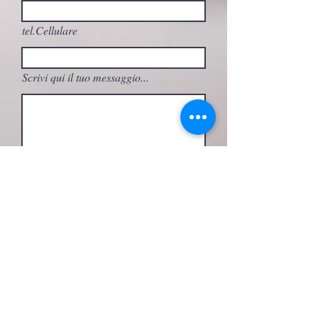
tel.Cellulare
Scrivi qui il tuo messaggio...
A quale attività sei interessato/a?
Invia
seguimi su