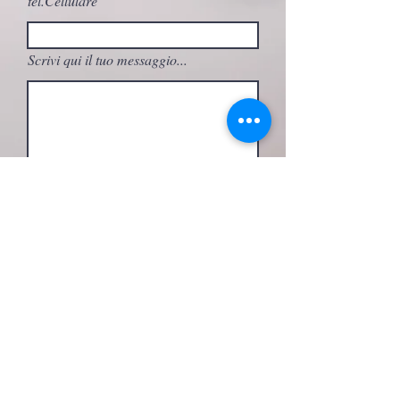
tel.Cellulare
Scrivi qui il tuo messaggio...
A quale attività sei interessato/a?
Invia
seguimi su