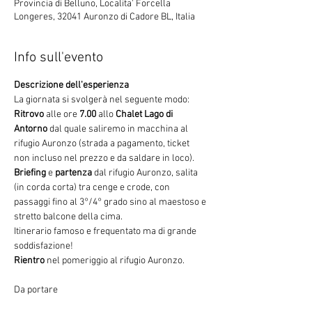
Provincia di Belluno, Localita' Forcella
Longeres, 32041 Auronzo di Cadore BL, Italia
Info sull'evento
Descrizione dell'esperienza
La giornata si svolgerà nel seguente modo:
Ritrovo
 alle ore 
7.00
 allo 
Chalet Lago di 
Antorno
 dal quale saliremo in macchina al 
rifugio Auronzo (strada a pagamento, ticket 
non incluso nel prezzo e da saldare in loco).
Briefing
 e 
partenza
 dal rifugio Auronzo, salita 
(in corda corta) tra cenge e crode, con 
passaggi fino al 3°/4° grado sino al maestoso e 
stretto balcone della cima.

Itinerario famoso e frequentato ma di grande 
soddisfazione!
Rientro
 nel pomeriggio al rifugio Auronzo.