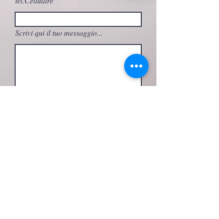
tel.Cellulare
Scrivi qui il tuo messaggio...
A quale attività sei interessato/a?
Invia
seguimi su