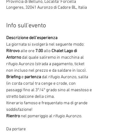
Provincia di Belluno, Localita' Forcella
Longeres, 32041 Auronzo di Cadore BL, Italia
Info sull'evento
Descrizione dell'esperienza
La giornata si svolgerà nel seguente modo:
Ritrovo
 alle ore 
7.00
 allo 
Chalet Lago di 
Antorno
 dal quale saliremo in macchina al 
rifugio Auronzo (strada a pagamento, ticket 
non incluso nel prezzo e da saldare in loco).
Briefing
 e 
partenza
 dal rifugio Auronzo, salita 
(in corda corta) tra cenge e crode, con 
passaggi fino al 3°/4° grado sino al maestoso e 
stretto balcone della cima.

Itinerario famoso e frequentato ma di grande 
soddisfazione!
Rientro
 nel pomeriggio al rifugio Auronzo.