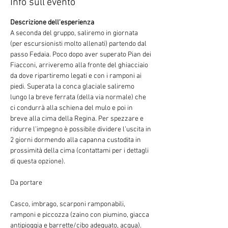
Info sull'evento
Descrizione dell'esperienza
A seconda del gruppo, saliremo in giornata 
(per escursionisti molto allenati) partendo dal 
passo Fedaia. Poco dopo aver superato Pian dei 
Fiacconi, arriveremo alla fronte del ghiacciaio 
da dove ripartiremo legati e con i ramponi ai 
piedi. Superata la conca glaciale saliremo 
lungo la breve ferrata (della via normale) che 
ci condurrà alla schiena del mulo e poi in 
breve alla cima della Regina. Per spezzare e 
ridurre l’impegno è possibile dividere l’uscita in 
2 giorni dormendo alla capanna custodita in 
prossimità della cima (contattami per i dettagli 
di questa opzione).
Casco, imbrago, scarponi ramponabili, 
ramponi e piccozza (zaino con piumino, giacca 
antipioggia e barrette/cibo adeguato, acqua).