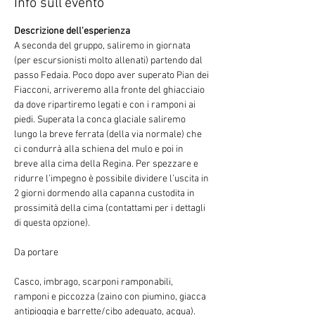
Info sull'evento
Descrizione dell'esperienza
A seconda del gruppo, saliremo in giornata 
(per escursionisti molto allenati) partendo dal 
passo Fedaia. Poco dopo aver superato Pian dei 
Fiacconi, arriveremo alla fronte del ghiacciaio 
da dove ripartiremo legati e con i ramponi ai 
piedi. Superata la conca glaciale saliremo 
lungo la breve ferrata (della via normale) che 
ci condurrà alla schiena del mulo e poi in 
breve alla cima della Regina. Per spezzare e 
ridurre l’impegno è possibile dividere l’uscita in 
2 giorni dormendo alla capanna custodita in 
prossimità della cima (contattami per i dettagli 
di questa opzione).
Casco, imbrago, scarponi ramponabili, 
ramponi e piccozza (zaino con piumino, giacca 
antipioggia e barrette/cibo adeguato, acqua).