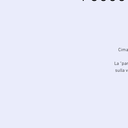
Cima 
La “pa
sulla 