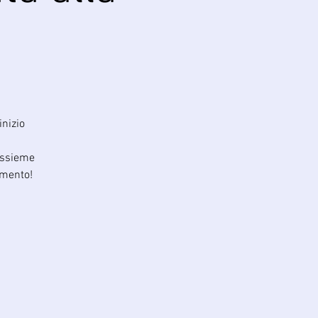
inizio
assieme
amento!