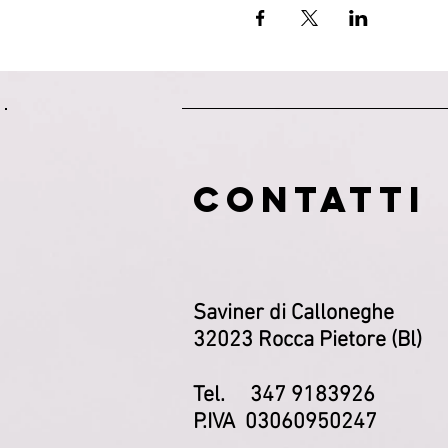
CONTATTI
Saviner di Calloneghe
32023 Rocca Pietore (Bl)
Tel. 347 9183926
P.IVA 03060950247