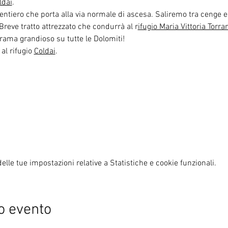
ldai
.
sentiero che porta alla via normale di ascesa. Saliremo tra cenge e
 Breve tratto attrezzato che condurrà al r
ifugio Maria Vittoria Torra
rama grandioso su tutte le Dolomiti!
 al rifugio 
Coldai
.
lle tue impostazioni relative a Statistiche e cookie funzionali.
o evento