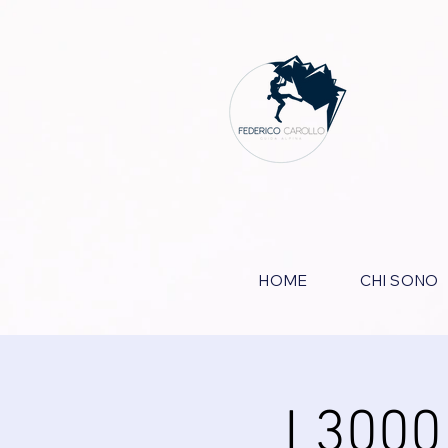
HOME
CHI SONO
I 3000