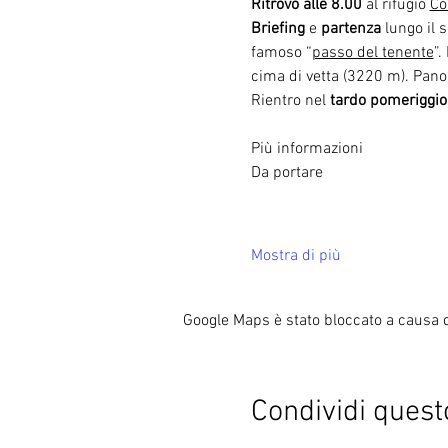
Ritrovo alle 8.00
 al rifugio 
Co
Briefing
 e 
partenza
 lungo il 
famoso “
passo del tenente
”.
cima di vetta (3220 m). Pano
Rientro nel 
tardo pomeriggio
Più informazioni

Mostra di più
Google Maps è stato bloccato a causa de
Condividi quest