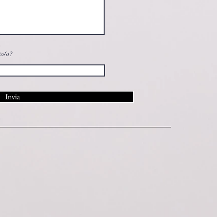
to/a?
Invia