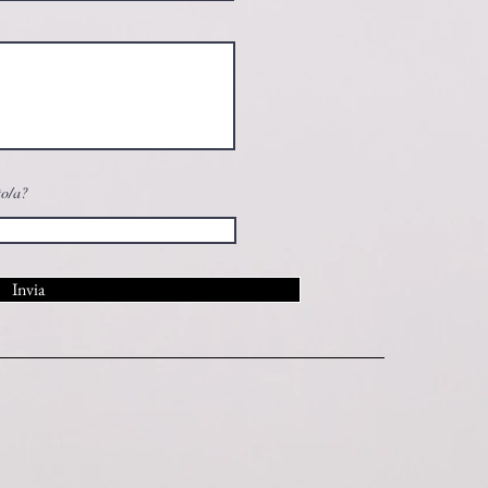
to/a?
Invia