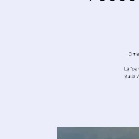
Cima 
La “pa
sulla 