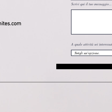
Scrivi qui il tuo messaggio...
ites.com
A quale attività sei interessa