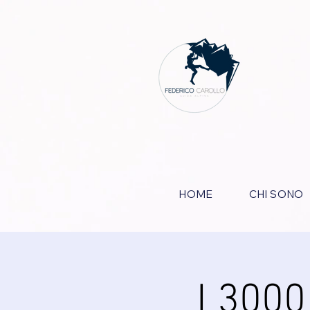
HOME
CHI SONO
I 3000