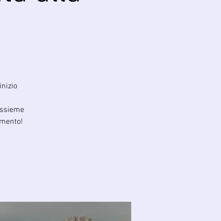
inizio
assieme
amento!