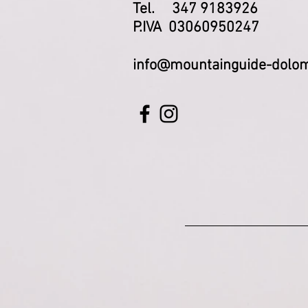
Tel. 347 9183926
P.IVA 03060950247
info@mountainguide-dolom