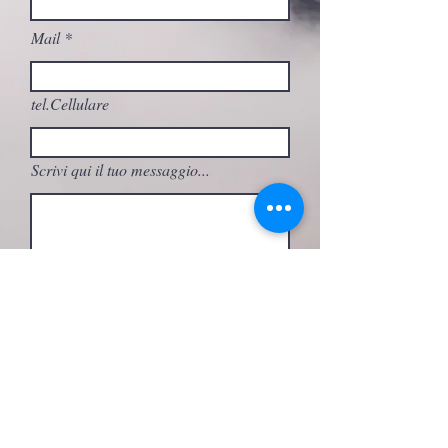
Mail
tel.Cellulare
Scrivi qui il tuo messaggio...
A quale attività sei interessato/a?
Invia