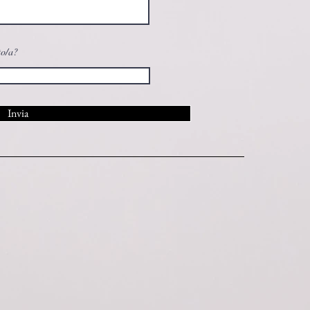
to/a?
Invia