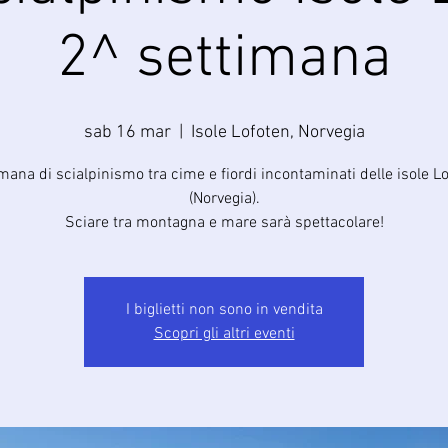
2^ settimana
sab 16 mar
  |  
Isole Lofoten, Norvegia
mana di scialpinismo tra cime e fiordi incontaminati delle isole L
(Norvegia).
Sciare tra montagna e mare sarà spettacolare!
I biglietti non sono in vendita
Scopri gli altri eventi