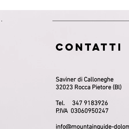
CONTATTI
Saviner di Calloneghe
32023 Rocca Pietore (Bl)
Tel. 347 9183926
P.IVA 03060950247
info@mountainguide-dolom