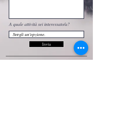
A quale attività sei interessato/a?
Invia
seguimi su
Saviner di Calloneghe
32023 Rocca Pietore (Bl)
Tel.
347 9183926