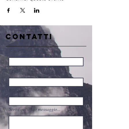
CONTATTI
Nome
Mail
tel.Cellulare
Scrivi qui il tuo messaggio...