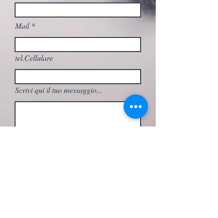
Mail
tel.Cellulare
Scrivi qui il tuo messaggio...
A quale attività sei interessato/a?
Invia