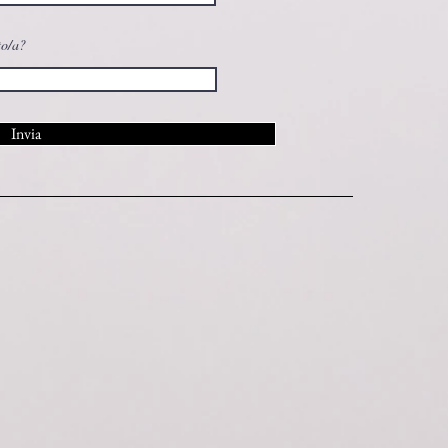
to/a?
Invia