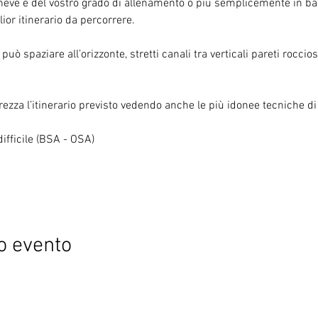
 neve e del vostro grado di allenamento o più semplicemente in bas
ior itinerario da percorrere.
uò spaziare all’orizzonte, stretti canali tra verticali pareti rocci
zza l’itinerario previsto vedendo anche le più idonee tecniche di 
difficile (BSA - OSA)
o evento