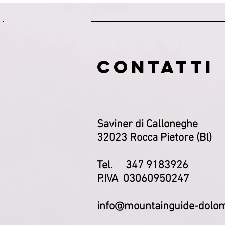
CONTATTI
Saviner di Calloneghe
32023 Rocca Pietore (Bl)
Tel. 347 9183926
P.IVA 03060950247
info@mountainguide-dolom